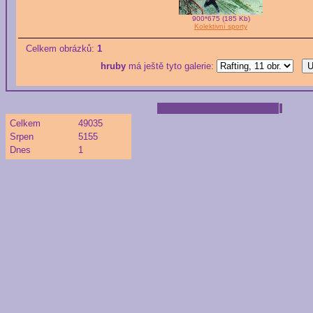
900*675 (185 Kb)
Kolektivní sporty
Celkem obrázků:
1
hruby
má ještě tyto galerie:
Celkem
49035
Srpen
5155
Dnes
1