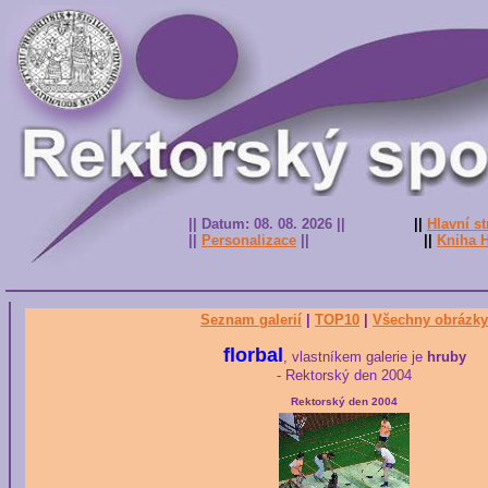
|| Datum: 08. 08. 2026 ||
||
Hlavní s
||
Personalizace
||
||
Kniha 
Seznam galerií
|
TOP10
|
Všechny obrázky
florbal
, vlastníkem galerie je
hruby
- Rektorský den 2004
Rektorský den 2004