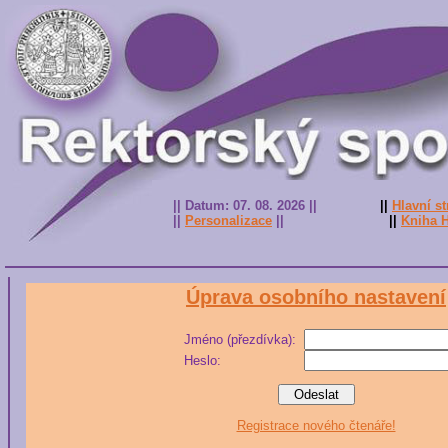
|| Datum: 07. 08. 2026 ||
||
Hlavní s
||
Personalizace
||
||
Kniha 
Úprava osobního nastavení
Jméno (přezdívka):
Heslo:
Registrace nového čtenáře!